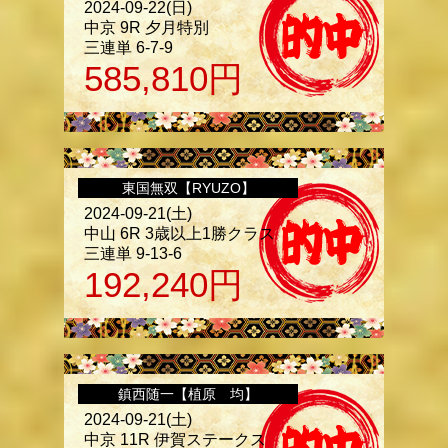
2024-09-22(日)
中京 9R 夕月特別
三連単 6-7-9
585,810
円
東国無双【RYUZO】
2024-09-21(土)
中山 6R 3歳以上1勝クラス
三連単 9-13-6
192,240
円
鎮西随一【植原 均】
2024-09-21(土)
中京 11R 伊賀ステークス