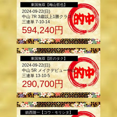
東国無双【梅山哲也】
2024-09-22(日)
中山 7R 3歳以上1勝クラス
三連単 7-10-14
594,240
円
東国無双【匠のタク】
2024-09-22(日)
中山 5R メイクデビュー中山
三連単 13-10-5
290,700
円
鎮西随一【コウ・モリシタ】