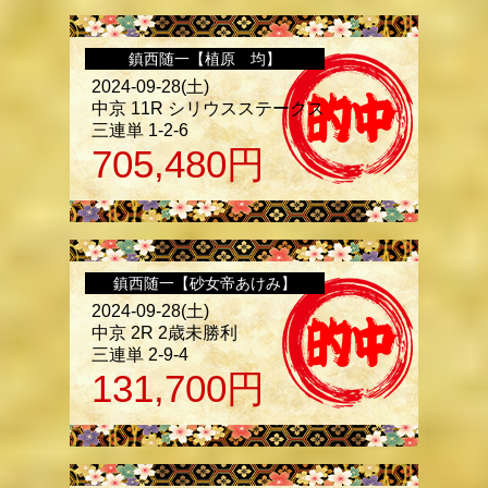
鎮西随一【植原 均】
2024-09-28(土)
中京 11R シリウスステークス
三連単 1-2-6
705,480
円
鎮西随一【砂女帝あけみ】
2024-09-28(土)
中京 2R 2歳未勝利
三連単 2-9-4
131,700
円