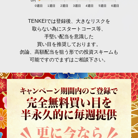
0円
0週目
1週目
2週目
3週目
4週目
5週目
6週目
TENKEIでは登録後、大きなリスクを
取らない為にスタートコース等、
手堅い配当を意識した
買い目を推奨しております。
勿論、高額配当を狙う形での投資スキームも
可能ですのでまずはご相談下さい。