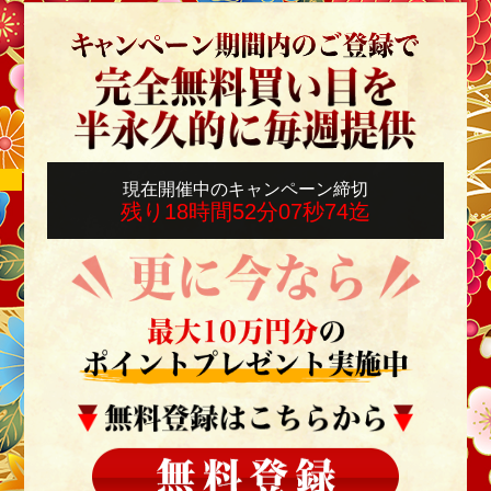
携
で
5
秒
で
登
録！
現在開催中のキャンペーン締切
ご
残り
18時間
52分
04秒
38
迄
利
用
中
の
各
SNS
ア
カ
ウ
ン
ト
に
登
録
さ
れ
て