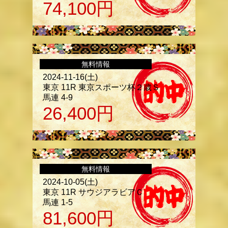
74,100
円
無料情報
2024-11-16(土)
東京 11R 東京スポーツ杯２歳Ｓ
馬連 4-9
26,400
円
無料情報
2024-10-05(土)
東京 11R サウジアラビアＣ
馬連 1-5
81,600
円