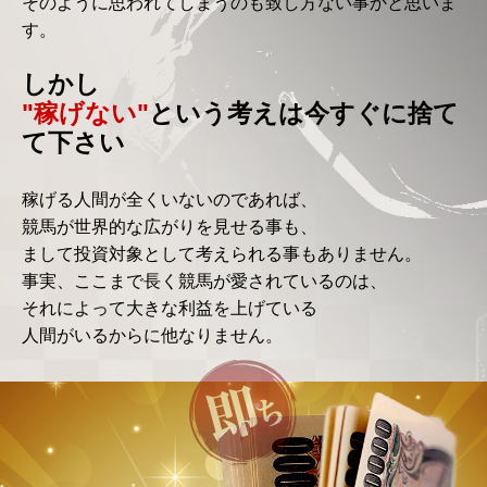
そのように思われてしまうのも致し方ない事かと思いま
※
す。
お
客
様
しかし
の
SNS
"稼げない"
という考えは今すぐに捨て
ア
カ
て下さい
ウ
ン
ト
稼げる人間が全くいないのであれば、
に
紐
競馬が世界的な広がりを見せる事も、
づ
まして投資対象として考えられる事もありません。
け
ら
事実、ここまで長く競馬が愛されているのは、
れ
それによって大きな利益を上げている
た
メ
人間がいるからに他なりません。
ー
ル
ア
ド
レ
ス
で
登
録