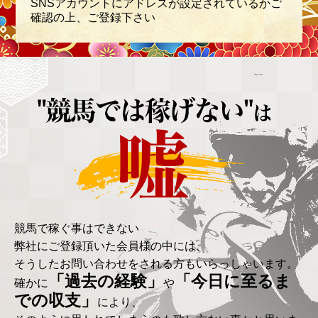
SNSアカウントにアドレスが設定されているかご
確認の上、ご登録下さい
※
メ
ー
ル
ア
ド
レ
ス
以
外
の
情
競馬で稼ぐ事はできない
報
弊社にご登録頂いた会員様の中には、
は
取
そうしたお問い合わせをされる方もいらっしゃいます。
得
「過去の経験」
「今日に至るま
し
確かに
や
ま
での収支」
により、
せ
ん