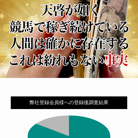
さ
れ
ま
す
の
で、
SNS
ア
カ
ウ
ン
ト
に
ア
ド
レ
ス
が
設
定
さ
弊社登録会員様への登録後調査結果
れ
て
い
る
か
ご
確