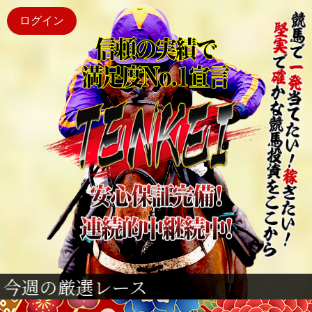
ログイン
会員ID
パスワード
パ
ス
ワ
ー
ド
不
要！
レース
SNS
連