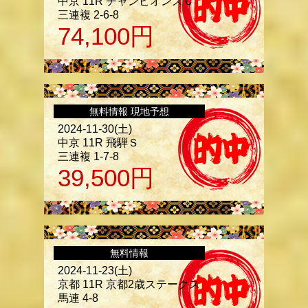
中京 11R チャンピオンズＣ
三連複 2-6-8
74,100
円
無料情報 現地予想
2024-11-30(土)
中京 11R 飛騨Ｓ
三連複 1-7-8
39,500
円
無料情報
2024-11-23(土)
京都 11R 京都2歳ステークス
馬連 4-8