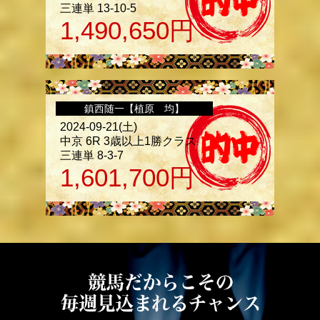
三連単 13-10-5
1,490,650
円
鎮西随一【植原 均】
2024-09-21(土)
中京 6R 3歳以上1勝クラス
三連単 8-3-7
1,601,700
円