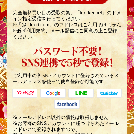
い
る
完全無料買い目の受取の為、「ten-kei.net」のドメ
メ
イン指定受信を行ってください
ー
ル
※「@icloud.com」のアドレスはご利用頂けません
ア
※必ず利用規約、メール配信にご同意の上ご登録
ド
ください
レ
ス
を
使
っ
て
簡
単
ご利用中の各SNSアカウントに登録されているメ
登
録
ールアドレスを使って簡単登録が可能です
が
可
能
で
す
※メールアドレス以外の情報は取得しません
※お客様のSNSアカウントに紐づけられたメール
アドレスで登録されますので、