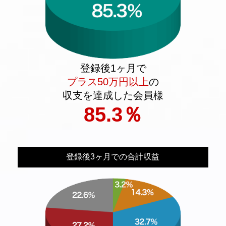
認
の
上、
ご
登
録
下
さ
登録後1ヶ月で
い
プラス50万円以上
の
収支を達成した会員様
85.3
％
登録後3ヶ月での合計収益