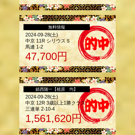
無料情報
2024-09-28(土)
中京 11R シリウスＳ
馬連 1-2
47,700
円
鎮西随一【植原 均】
2024-09-28(土)
中京 12R 3歳以上1勝クラス
三連単 2-10-4
1,561,620
円